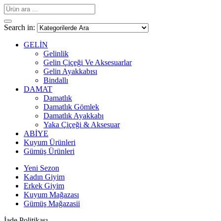
Search in:
GELİN
Gelinlik
Gelin Çiçeği Ve Aksesuarlar
Gelin Ayakkabısı
Bindallı
DAMAT
Damatlık
Damatlık Gömlek
Damatlık Ayakkabı
Yaka Çiçeği & Aksesuar
ABİYE
Kuyum Ürünleri
Gümüş Ürünleri
Yeni Sezon
Kadın Giyim
Erkek Giyim
Kuyum Mağazası
Gümüş Mağazasii
İade Politikası