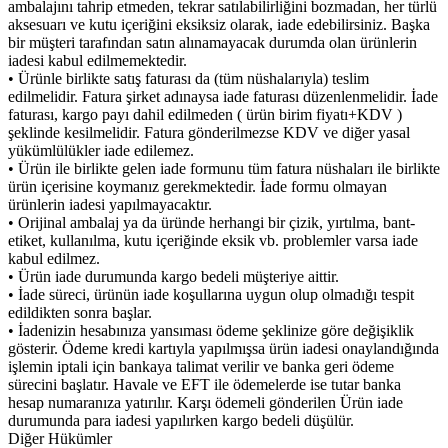
ambalajını tahrip etmeden, tekrar satılabilirliğini bozmadan, her türlü
aksesuarı ve kutu içeriğini eksiksiz olarak, iade edebilirsiniz. Başka
bir müşteri tarafından satın alınamayacak durumda olan ürünlerin
iadesi kabul edilmemektedir.
• Ürünle birlikte satış faturası da (tüm nüshalarıyla) teslim
edilmelidir. Fatura şirket adınaysa iade faturası düzenlenmelidir. İade
faturası, kargo payı dahil edilmeden ( ürün birim fiyatı+KDV )
şeklinde kesilmelidir. Fatura gönderilmezse KDV ve diğer yasal
yükümlülükler iade edilemez.
• Ürün ile birlikte gelen iade formunu tüm fatura nüshaları ile birlikte
ürün içerisine koymanız gerekmektedir. İade formu olmayan
ürünlerin iadesi yapılmayacaktır.
• Orijinal ambalaj ya da üründe herhangi bir çizik, yırtılma, bant-
etiket, kullanılma, kutu içeriğinde eksik vb. problemler varsa iade
kabul edilmez.
• Ürün iade durumunda kargo bedeli müşteriye aittir.
• İade süreci, ürünün iade koşullarına uygun olup olmadığı tespit
edildikten sonra başlar.
• İadenizin hesabınıza yansıması ödeme şeklinize göre değişiklik
gösterir. Ödeme kredi kartıyla yapılmışsa ürün iadesi onaylandığında
işlemin iptali için bankaya talimat verilir ve banka geri ödeme
sürecini başlatır. Havale ve EFT ile ödemelerde ise tutar banka
hesap numaranıza yatırılır. Karşı ödemeli gönderilen Ürün iade
durumunda para iadesi yapılırken kargo bedeli düşülür.
Diğer Hükümler