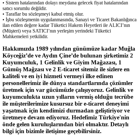
• Sistem hatalarından dolayı meydana gelecek fiyat hatalarından
satıcı sorumlu değildir.
• Taraflar bu sözleşmeyi kabul etmiş olur.
• İşbu sözleşmenin uygulanmasında, Sanayi ve Ticaret Bakanlığınca
ilan edilen değere kadar Tüketici Hakem Heyetleri ile ALICI’nın
(Müşteri) veya SATICI’nın yerleşim yerindeki Tüketici
Mahkemeleri yetkilidir.
Hakkımızda
1989 yılından günümüze kadar Muğla
Köyceğiz’de ve Aydın Çine’de bulunan şirketimiz 2
Kuyumculuk, 1 Gelinlik ve Giyim Mağazası, 1
Gümüş Mağzası ve 2 E-ticaret sitemiz ile sizlere en
kaliteli ve en iyi hizmeti vermeyi ilke edinen
personellerimiz ile dünya standartlarında çözümler
üretmek için var gücümüzle çalışıyoruz. Gelinlik ve
kuyumculukta uzun yılların vermiş olduğu tecrübe
ile müşterilerimize kusursuz bir e-ticaret deneyimi
yaşatmak için kendimizi durmadan geliştiriyor ve
üretmeye devam ediyoruz. Hedefimiz Türkiye'nin
önde gelen kuruluşlarından biri olmaktır. Detaylı
bilgi için bizimle iletişime geçebilirsiniz.