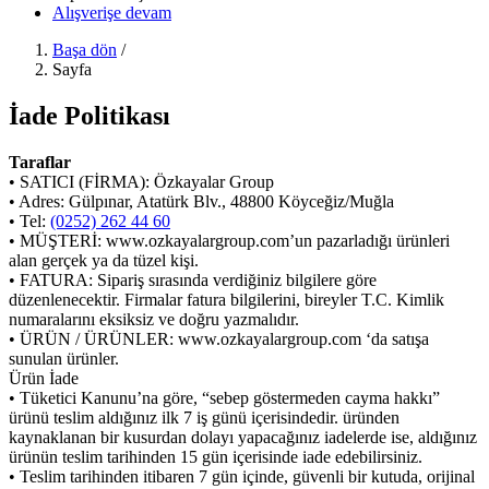
Alışverişe devam
Başa dön
/
Sayfa
İade Politikası
Taraflar
• SATICI (FİRMA): Özkayalar Group
• Adres: Gülpınar, Atatürk Blv., 48800 Köyceğiz/Muğla
• Tel:
(0252) 262 44 60
• MÜŞTERİ: www.ozkayalargroup.com’un pazarladığı ürünleri
alan gerçek ya da tüzel kişi.
• FATURA: Sipariş sırasında verdiğiniz bilgilere göre
düzenlenecektir. Firmalar fatura bilgilerini, bireyler T.C. Kimlik
numaralarını eksiksiz ve doğru yazmalıdır.
• ÜRÜN / ÜRÜNLER: www.ozkayalargroup.com ‘da satışa
sunulan ürünler.
Ürün İade
• Tüketici Kanunu’na göre, “sebep göstermeden cayma hakkı”
ürünü teslim aldığınız ilk 7 iş günü içerisindedir. üründen
kaynaklanan bir kusurdan dolayı yapacağınız iadelerde ise, aldığınız
ürünün teslim tarihinden 15 gün içerisinde iade edebilirsiniz.
• Teslim tarihinden itibaren 7 gün içinde, güvenli bir kutuda, orijinal