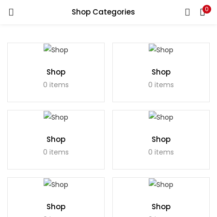
0
Shop Categories
GIRIŞ YAP
Kullanıcı Adınızı ve Şifrenizi Giriniz
Shop
Shop
0 items
0 items
Beni Hatırla
Shop
Shop
0 items
0 items
Şifrenizi mi Unuttunuz?
Shop
Shop