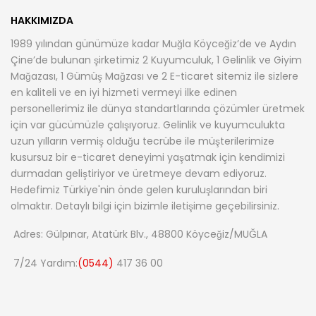
HAKKIMIZDA
1989 yılından günümüze kadar Muğla Köyceğiz’de ve Aydın
Çine’de bulunan şirketimiz 2 Kuyumculuk, 1 Gelinlik ve Giyim
Mağazası, 1 Gümüş Mağzası ve 2 E-ticaret sitemiz ile sizlere
en kaliteli ve en iyi hizmeti vermeyi ilke edinen
personellerimiz ile dünya standartlarında çözümler üretmek
için var gücümüzle çalışıyoruz. Gelinlik ve kuyumculukta
uzun yılların vermiş olduğu tecrübe ile müşterilerimize
kusursuz bir e-ticaret deneyimi yaşatmak için kendimizi
durmadan geliştiriyor ve üretmeye devam ediyoruz.
Hedefimiz Türkiye'nin önde gelen kuruluşlarından biri
olmaktır. Detaylı bilgi için bizimle iletişime geçebilirsiniz.
Adres: Gülpınar, Atatürk Blv., 48800 Köyceğiz/MUĞLA
7/24 Yardım:
(0544)
417 36 00