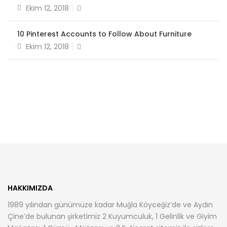
Posted
Ekim 12, 2018
on
10 Pinterest Accounts to Follow About Furniture
Posted
Ekim 12, 2018
on
HAKKIMIZDA
1989 yılından günümüze kadar Muğla Köyceğiz’de ve Aydın
Çine’de bulunan şirketimiz 2 Kuyumculuk, 1 Gelinlik ve Giyim