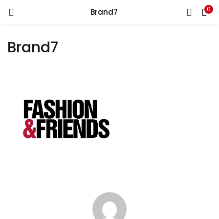
0
Brand7
GIRIŞ YAP
Brand7
Kullanıcı Adınızı ve Şifrenizi Giriniz
Beni Hatırla
Şifrenizi mi Unuttunuz?