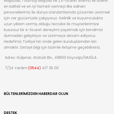
Mağazası, 1 Gümüş Mağzası ve 2 E-ticaret sitemiz ile sizlere
en kaliteli ve en iyi hizmeti vermeyi ilke edinen
personellerimiz ile dünya standartlarında çözümler üretmek
için var gücümüzle çalışıyoruz. Gelinlik ve kuyumculukta
uzun yılların vermiş olduğu tecrübe ile müşterilerimize
kusursuz bir e-ticaret deneyimi yaşatmak için kendimizi
durmadan geliştiriyor ve üretmeye devam ediyoruz.
Hedefimiz Türkiye'nin önde gelen kuruluşlarından biri
olmaktır. Detaylı bilgi için bizimle iletişime geçebilirsiniz.
Adres: Gülpınar, Atatürk Blv., 48800 Köyceğiz/MUĞLA
7/24 Yardım:
(0544)
417 36 00
BÜLTENLERIMIZDEN HABERDAR OLUN
DESTEK