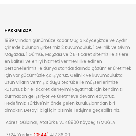
HAKKIMIZDA
1989 yılından günümüze kadar Muğla Köyceğiz’de ve Aydın
Çine’de bulunan şirketimiz 2 Kuyumculuk, 1 Gelinlik ve Giyim
Mağazası, 1 Gümüş Mağzası ve 2 E-ticaret sitemiz ile sizlere
en kaliteli ve en iyi hizmeti vermeyi ilke edinen
personellerimiz ile dünya standartlarında çözümler üretmek
için var gücümüzle çalışıyoruz. Gelinlik ve kuyumculukta
uzun yılların vermiş olduğu tecrübe ile müşterilerimize
kusursuz bir e-ticaret deneyimi yaşatmak için kendimizi
durmadan geliştiriyor ve üretmeye devam ediyoruz.
Hedefimiz Türkiye'nin önde gelen kuruluşlarından biri
olmaktır. Detaylı bilgi için bizimle iletişime geçebilirsiniz.
Adres: Gülpınar, Atatürk Blv., 48800 Köyceğiz/MUĞLA
7/24 Yardım:
(0544)
417 36 00