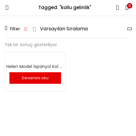
0
Tagged: "kollu gelinlik"
GIRIŞ YAP
Filter
Kullanıcı Adınızı ve Şifrenizi Giriniz
Tek bir sonuç gösteriliyor
Helen Model İspanyol Kol Gelinlik
Beni Hatırla
Devamını oku
Şifrenizi mi Unuttunuz?