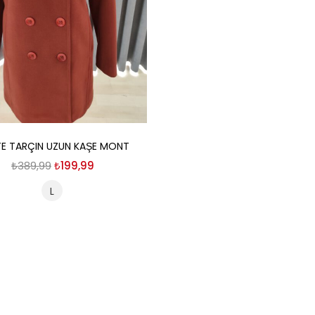
Seçenekler
E TARÇIN UZUN KAŞE MONT
Orijinal
Şu
₺
389,99
₺
199,99
fiyat:
andaki
L
₺389,99.
fiyat:
₺199,99.