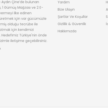
 Aydın Çine’de bulunan
Yardım
H
ı, 1 Gümüş Mağzası ve 2 E-
Bize Ulaşın
A
i vermeyi ilke edinen
Şartlar Ve Koşullar
S
 üretmek için var gücümüzle
Gizlilik & Güvenlik
İ
ermiş olduğu tecrübe ile
atmak için kendimizi
Hakkımızda
 Hedefimiz Türkiye'nin önde
izimle iletişime geçebilirsiniz.
A