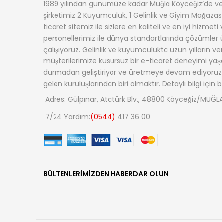
1989 yılından günümüze kadar Muğla Köyceğiz’de ve
şirketimiz 2 Kuyumculuk, 1 Gelinlik ve Giyim Mağazas
ticaret sitemiz ile sizlere en kaliteli ve en iyi hizmet
personellerimiz ile dünya standartlarında çözümler
çalışıyoruz. Gelinlik ve kuyumculukta uzun yılların v
müşterilerimize kusursuz bir e-ticaret deneyimi yaş
durmadan geliştiriyor ve üretmeye devam ediyoruz.
gelen kuruluşlarından biri olmaktır. Detaylı bilgi için b
Adres: Gülpınar, Atatürk Blv., 48800 Köyceğiz/MUĞL
7/24 Yardım:
(0544)
417 36 00
BÜLTENLERIMIZDEN HABERDAR OLUN