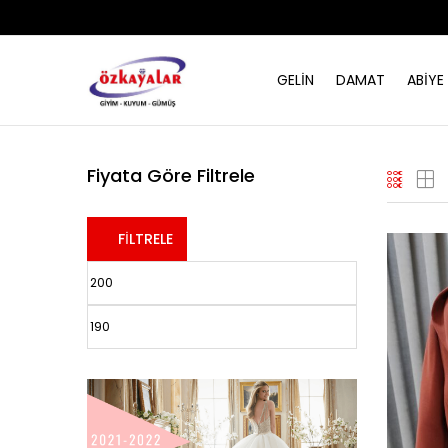
GELİN
DAMAT
ABİYE
Fiyata Göre Filtrele
FILTRELE
En
En
düşük
yüksek
fiyat
fiyat