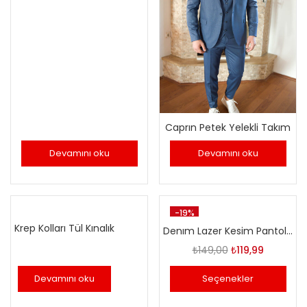
Caprın Petek Yelekli Takım
Devamını oku
Devamını oku
-19%
Krep Kolları Tül Kınalık
Denım Lazer Kesim Pantolon
Orijinal
Şu
₺
149,00
₺
119,99
fiyat:
andaki
Devamını oku
Seçenekler
₺149,00.
fiyat:
₺119,99.