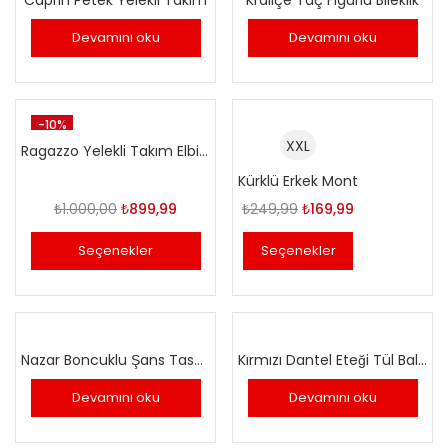
Devamını oku
Devamını oku
-10%
XXL
Ragazzo Yelekli Takım Elbise
Kürklü Erkek Mont
Orijinal
Şu
Orijinal
Şu
₺
1.000,00
₺
899,99
₺
249,99
₺
169,99
fiyat:
andaki
fiyat:
andaki
Seçenekler
Seçenekler
₺1.000,00.
fiyat:
₺249,99.
fiyat:
₺899,99.
₺169,99.
Nazar Boncuklu Şans Tasarım Altın Kolye
Kırmızı Dantel Eteği Tül Balık Abiye
Devamını oku
Devamını oku