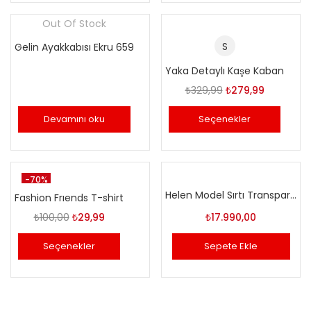
Out Of Stock
S
Gelin Ayakkabısı Ekru 659
Yaka Detaylı Kaşe Kaban
Orijinal
Şu
₺
329,99
₺
279,99
fiyat:
andaki
Devamını oku
Seçenekler
₺329,99.
fiyat:
₺279,99.
-70%
Helen Model Sırtı Transparan Gelinlik
Fashion Frıends T-shirt
Orijinal
Şu
₺
100,00
₺
29,99
₺
17.990,00
fiyat:
andaki
Seçenekler
Sepete Ekle
₺100,00.
fiyat:
₺29,99.