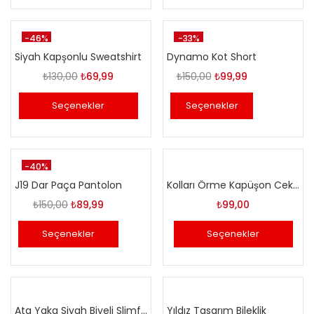
₺49,90.
-46%
-33%
Siyah Kapşonlu Sweatshirt
Dynamo Kot Short
Orijinal
Şu
Orijinal
Şu
₺
130,00
₺
69,99
₺
150,00
₺
99,99
fiyat:
andaki
fiyat:
andaki
Seçenekler
Seçenekler
₺130,00.
fiyat:
₺150,00.
fiyat:
₺69,99.
₺99,99.
-40%
J19 Dar Paça Pantolon
Kolları Örme Kapüşon Ceket
Orijinal
Şu
₺
150,00
₺
89,99
₺
99,00
fiyat:
andaki
Seçenekler
Seçenekler
₺150,00.
fiyat:
₺89,99.
Ata Yaka Siyah Biyeli Slimfit Gömlek
Yıldız Tasarım Bileklik