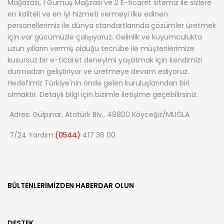
Mağazası, 1 Gümüş Mağzası ve 2 E-ticaret sitemiz ile sizlere
en kaliteli ve en iyi hizmeti vermeyi ilke edinen
personellerimiz ile dünya standartlarında çözümler üretmek
için var gücümüzle çalışıyoruz. Gelinlik ve kuyumculukta
uzun yılların vermiş olduğu tecrübe ile müşterilerimize
kusursuz bir e-ticaret deneyimi yaşatmak için kendimizi
durmadan geliştiriyor ve üretmeye devam ediyoruz.
Hedefimiz Türkiye'nin önde gelen kuruluşlarından biri
olmaktır. Detaylı bilgi için bizimle iletişime geçebilirsiniz.
Adres: Gülpınar, Atatürk Blv., 48800 Köyceğiz/MUĞLA
7/24 Yardım:
(0544)
417 36 00
BÜLTENLERIMIZDEN HABERDAR OLUN
DESTEK