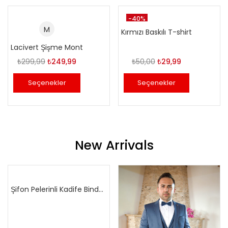
-40%
M
Kırmızı Baskılı T-shirt
Lacivert Şişme Mont
Orijinal
Şu
Orijinal
Şu
₺
299,99
₺
249,99
₺
50,00
₺
29,99
fiyat:
andaki
fiyat:
andaki
Seçenekler
Seçenekler
₺299,99.
fiyat:
₺50,00.
fiyat:
₺249,99.
₺29,99.
New Arrivals
Şifon Pelerinli Kadife Bindallı