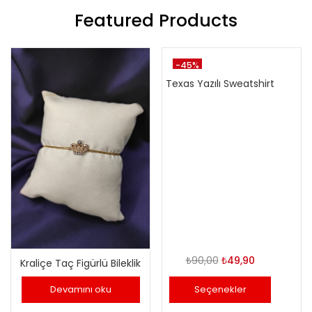
Featured Products
-45%
Texas Yazılı Sweatshirt
Orijinal
Şu
₺
90,00
₺
49,90
Kraliçe Taç Figürlü Bileklik
fiyat:
andaki
Devamını oku
Seçenekler
₺90,00.
fiyat: