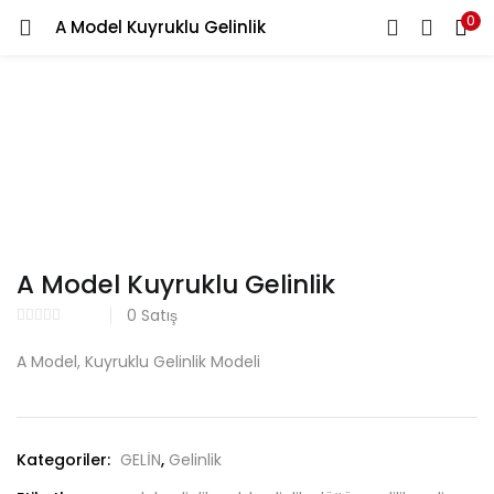
0
A Model Kuyruklu Gelinlik
GIRIŞ YAP
Kullanıcı Adınızı ve Şifrenizi Giriniz
Beni Hatırla
A Model Kuyruklu Gelinlik
0
Satış
A Model, Kuyruklu Gelinlik Modeli
Şifrenizi mi Unuttunuz?
Kategoriler:
GELİN
,
Gelinlik