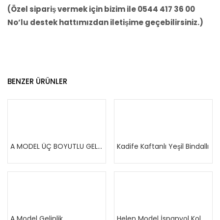
(Özel sipariş vermek için bizim ile 0544 417 36 00
No’lu destek hattımızdan iletişime geçebilirsiniz.)
BENZER ÜRÜNLER
Devamını oku
Devamını oku
A MODEL ÜÇ BOYUTLU GELİNLİK
Kadife Kaftanlı Yeşil Bindallı
Devamını oku
Devamını oku
A Model Gelinlik
Helen Model İspanyol Kol Gelinlik