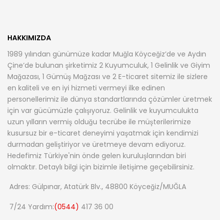
HAKKIMIZDA
1989 yılından günümüze kadar Muğla Köyceğiz’de ve Aydın
Çine’de bulunan şirketimiz 2 Kuyumculuk, 1 Gelinlik ve Giyim
Mağazası, 1 Gümüş Mağzası ve 2 E-ticaret sitemiz ile sizlere
en kaliteli ve en iyi hizmeti vermeyi ilke edinen
personellerimiz ile dünya standartlarında çözümler üretmek
için var gücümüzle çalışıyoruz. Gelinlik ve kuyumculukta
uzun yılların vermiş olduğu tecrübe ile müşterilerimize
kusursuz bir e-ticaret deneyimi yaşatmak için kendimizi
durmadan geliştiriyor ve üretmeye devam ediyoruz.
Hedefimiz Türkiye'nin önde gelen kuruluşlarından biri
olmaktır. Detaylı bilgi için bizimle iletişime geçebilirsiniz.
Adres: Gülpınar, Atatürk Blv., 48800 Köyceğiz/MUĞLA
7/24 Yardım:
(0544)
417 36 00