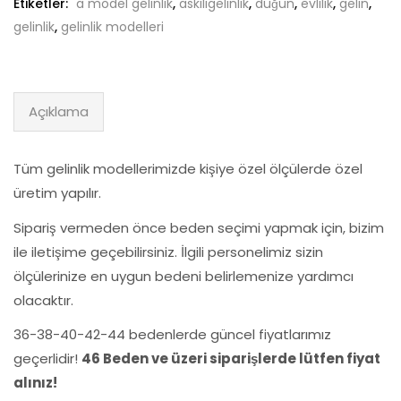
Etiketler:
a model gelinlik
,
askılıgelinlik
,
düğün
,
evlilik
,
gelin
,
gelinlik
,
gelinlik modelleri
Açıklama
Tüm gelinlik modellerimizde kişiye özel ölçülerde özel
üretim yapılır.
Sipariş vermeden önce beden seçimi yapmak için, bizim
ile iletişime geçebilirsiniz. İlgili personelimiz sizin
ölçülerinize en uygun bedeni belirlemenize yardımcı
olacaktır.
36-38-40-42-44 bedenlerde güncel fiyatlarımız
geçerlidir!
46 Beden ve üzeri siparişlerde lütfen fiyat
alınız!