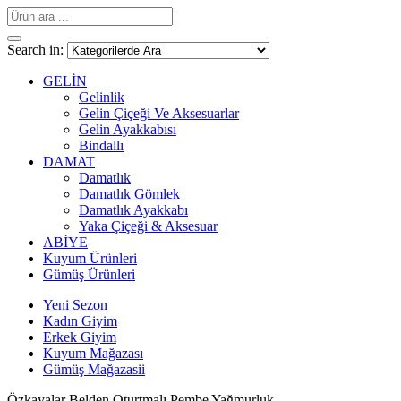
Search in:
GELİN
Gelinlik
Gelin Çiçeği Ve Aksesuarlar
Gelin Ayakkabısı
Bindallı
DAMAT
Damatlık
Damatlık Gömlek
Damatlık Ayakkabı
Yaka Çiçeği & Aksesuar
ABİYE
Kuyum Ürünleri
Gümüş Ürünleri
Yeni Sezon
Kadın Giyim
Erkek Giyim
Kuyum Mağazası
Gümüş Mağazasii
Özkayalar Belden Oturtmalı Pembe Yağmurluk