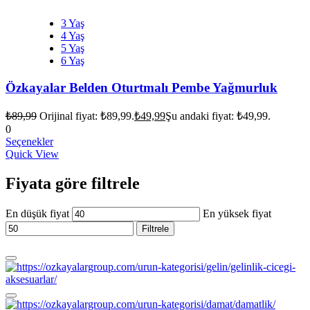
3 Yaş
4 Yaş
5 Yaş
6 Yaş
Özkayalar Belden Oturtmalı Pembe Yağmurluk
₺
89,99
Orijinal fiyat: ₺89,99.
₺
49,99
Şu andaki fiyat: ₺49,99.
0
Seçenekler
Quick View
Fiyata göre filtrele
En düşük fiyat
En yüksek fiyat
Filtrele