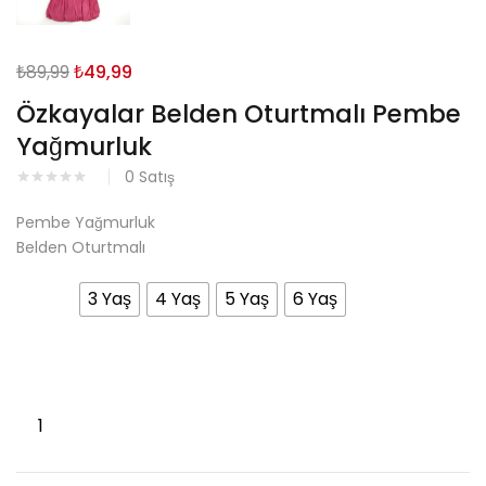
Orijinal
Şu
₺
89,99
₺
49,99
fiyat:
andaki
Özkayalar Belden Oturtmalı Pembe
₺89,99.
fiyat:
Yağmurluk
₺49,99.
0
Satış
Pembe Yağmurluk
Belden Oturtmalı
Beden
3 Yaş
4 Yaş
5 Yaş
6 Yaş
Özkayalar
Belden
Oturtmalı