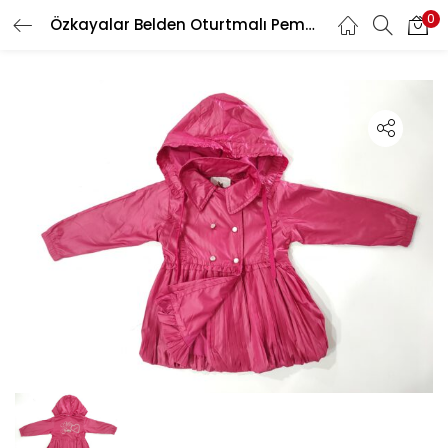
0
Özkayalar Belden Oturtmalı Pembe Yağmurluk
GIRIŞ YAP
Kullanıcı Adınızı ve Şifrenizi Giriniz
Beni Hatırla
Şifrenizi mi Unuttunuz?