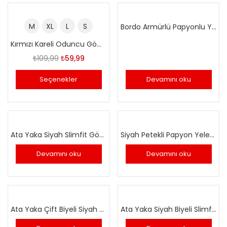
M
XL
L
S
Bordo Armürlü Papyonlu Yelekli Damatlık
Kırmızı Kareli Oduncu Gömleği
Orijinal
Şu
₺
109,99
₺
59,99
fiyat:
andaki
Seçenekler
Devamını oku
₺109,99.
fiyat:
₺59,99.
Ata Yaka Siyah Slimfit Gömlek
Siyah Petekli Papyon Yelekli Damatlık
Devamını oku
Devamını oku
Ata Yaka Çift Biyeli Siyah Düğmeli Slimfit Gömlek
Ata Yaka Siyah Biyeli Slimfit Gömlek