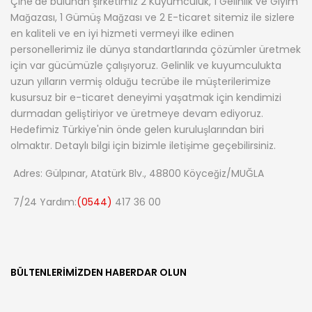
Çine’de bulunan şirketimiz 2 Kuyumculuk, 1 Gelinlik ve Giyim
Mağazası, 1 Gümüş Mağzası ve 2 E-ticaret sitemiz ile sizlere
en kaliteli ve en iyi hizmeti vermeyi ilke edinen
personellerimiz ile dünya standartlarında çözümler üretmek
için var gücümüzle çalışıyoruz. Gelinlik ve kuyumculukta
uzun yılların vermiş olduğu tecrübe ile müşterilerimize
kusursuz bir e-ticaret deneyimi yaşatmak için kendimizi
durmadan geliştiriyor ve üretmeye devam ediyoruz.
Hedefimiz Türkiye'nin önde gelen kuruluşlarından biri
olmaktır. Detaylı bilgi için bizimle iletişime geçebilirsiniz.
Adres: Gülpınar, Atatürk Blv., 48800 Köyceğiz/MUĞLA
7/24 Yardım:
(0544)
417 36 00
BÜLTENLERIMIZDEN HABERDAR OLUN