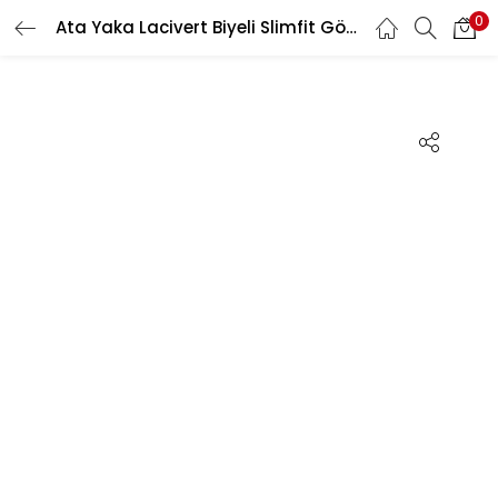
0
Ata Yaka Lacivert Biyeli Slimfit Gömlek
GIRIŞ YAP
Kullanıcı Adınızı ve Şifrenizi Giriniz
Beni Hatırla
Şifrenizi mi Unuttunuz?