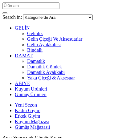
Search in:
GELİN
Gelinlik
Gelin Çiçeği Ve Aksesuarlar
Gelin Ayakkabısı
Bindallı
DAMAT
Damatlık
Damatlık Gömlek
Damatlık Ayakkabı
Yaka Çiçeği & Aksesuar
ABİYE
Kuyum Ürünleri
Gümüş Ürünleri
Yeni Sezon
Kadın Giyim
Erkek Giyim
Kuyum Mağazası
Gümüş Mağazasii
Ayar Sonsuzluk Gümüş Kolye