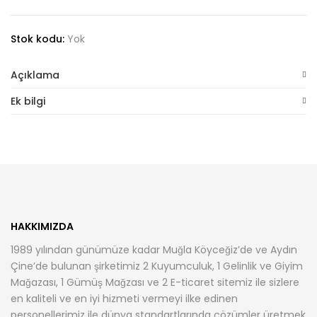
shirt
adet
Stok kodu:
Yok
Açıklama
Ek bilgi
HAKKIMIZDA
1989 yılından günümüze kadar Muğla Köyceğiz’de ve Aydın
Çine’de bulunan şirketimiz 2 Kuyumculuk, 1 Gelinlik ve Giyim
Mağazası, 1 Gümüş Mağzası ve 2 E-ticaret sitemiz ile sizlere
en kaliteli ve en iyi hizmeti vermeyi ilke edinen
personellerimiz ile dünya standartlarında çözümler üretmek