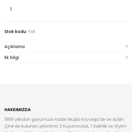
Gömlek
Belden
Oturtmalı
adet
Stok kodu:
Yok
Açıklama
Ek bilgi
HAKKIMIZDA
1989 yılından günümüze kadar Muğla Köyceğiz’de ve Aydın
Çine’de bulunan şirketimiz 2 Kuyumculuk, 1 Gelinlik ve Giyim