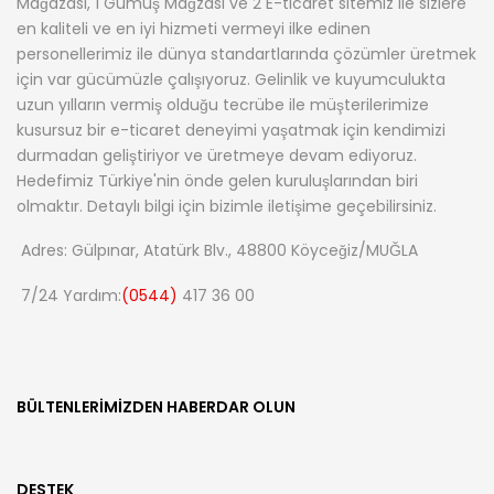
Mağazası, 1 Gümüş Mağzası ve 2 E-ticaret sitemiz ile sizlere
en kaliteli ve en iyi hizmeti vermeyi ilke edinen
personellerimiz ile dünya standartlarında çözümler üretmek
için var gücümüzle çalışıyoruz. Gelinlik ve kuyumculukta
uzun yılların vermiş olduğu tecrübe ile müşterilerimize
kusursuz bir e-ticaret deneyimi yaşatmak için kendimizi
durmadan geliştiriyor ve üretmeye devam ediyoruz.
Hedefimiz Türkiye'nin önde gelen kuruluşlarından biri
olmaktır. Detaylı bilgi için bizimle iletişime geçebilirsiniz.
Adres: Gülpınar, Atatürk Blv., 48800 Köyceğiz/MUĞLA
7/24 Yardım:
(0544)
417 36 00
BÜLTENLERIMIZDEN HABERDAR OLUN
DESTEK