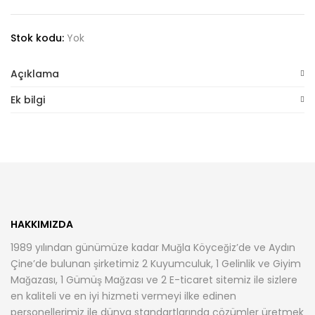
Pantolon
adet
Stok kodu:
Yok
Açıklama
Ek bilgi
HAKKIMIZDA
1989 yılından günümüze kadar Muğla Köyceğiz’de ve Aydın
Çine’de bulunan şirketimiz 2 Kuyumculuk, 1 Gelinlik ve Giyim
Mağazası, 1 Gümüş Mağzası ve 2 E-ticaret sitemiz ile sizlere
en kaliteli ve en iyi hizmeti vermeyi ilke edinen
personellerimiz ile dünya standartlarında çözümler üretmek