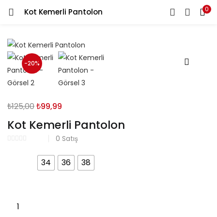
0
Kot Kemerli Pantolon
GIRIŞ YAP
Kullanıcı Adınızı ve Şifrenizi Giriniz
-20%
Orijinal
Şu
₺
125,00
₺
99,99
Beni Hatırla
fiyat:
andaki
Kot Kemerli Pantolon
₺125,00.
fiyat:
0
Satış
₺99,99.
Şifrenizi mi Unuttunuz?
Beden
34
36
38
Kot
Kemerli