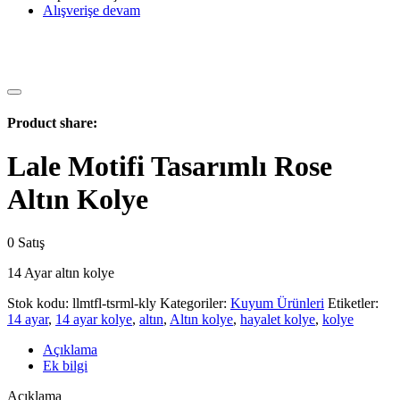
Alışverişe devam
Product share:
Lale Motifi Tasarımlı Rose
Altın Kolye
0
Satış
14 Ayar altın kolye
Stok kodu:
llmtfl-tsrml-kly
Kategoriler:
Kuyum Ürünleri
Etiketler:
14 ayar
,
14 ayar kolye
,
altın
,
Altın kolye
,
hayalet kolye
,
kolye
Açıklama
Ek bilgi
Açıklama