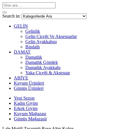
Search in:
GELİN
Gelinlik
Gelin Çiçeği Ve Aksesuarlar
Gelin Ayakkabısı
Bindallı
DAMAT
Damatlık
Damatlık Gömlek
Damatlık Ayakkabı
Yaka Çiçeği & Aksesuar
ABİYE
Kuyum Ürünleri
Gümüş Ürünleri
Yeni Sezon
Kadın Giyim
Erkek Giyim
Kuyum Mağazası
Gümüş Mağazasii
Lale Motifi Tasarımlı Rose Altın Kolye