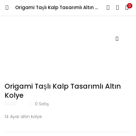
0
Origami Taşlı Kalp Tasarımlı Altın Kolye
GIRIŞ YAP
Kullanıcı Adınızı ve Şifrenizi Giriniz
Beni Hatırla
Origami Taşlı Kalp Tasarımlı Altın
Kolye
Şifrenizi mi Unuttunuz?
0
Satış
14 Ayar altın kolye