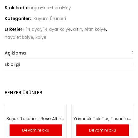
Stok kodu:
orgm-klp-tsrml-kly
Kategoriler:
Kuyum Ürünleri
Etiketler:
14 ayar
,
14 ayar kolye
,
altın
,
Altın kolye
,
hayalet kolye
,
kolye
Açıklama
Ek bilgi
BENZER ÜRÜNLER
Başak Tasarımlı Rose Altın Kolye
Yuvarlak Tek Taş Tasarım Bileklik
Devamını oku
Devamını oku