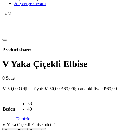
Alışverişe devam
-53%
Product share:
V Yaka Çiçekli Elbise
0
Satış
₺
150,00
Orijinal fiyat: ₺150,00.
₺
69,99
Şu andaki fiyat: ₺69,99.
38
Beden
40
Temizle
V Yaka Çiçekli Elbise adet