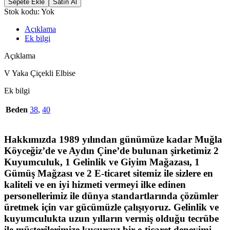
Sepete Ekle
Satın Al
Stok kodu:
Yok
Açıklama
Ek bilgi
Açıklama
V Yaka Çiçekli Elbise
Ek bilgi
Beden
38
,
40
Hakkımızda
1989 yılından günümüze kadar Muğla
Köyceğiz’de ve Aydın Çine’de bulunan şirketimiz 2
Kuyumculuk, 1 Gelinlik ve Giyim Mağazası, 1
Gümüş Mağzası ve 2 E-ticaret sitemiz ile sizlere en
kaliteli ve en iyi hizmeti vermeyi ilke edinen
personellerimiz ile dünya standartlarında çözümler
üretmek için var gücümüzle çalışıyoruz. Gelinlik ve
kuyumculukta uzun yılların vermiş olduğu tecrübe
ile müşterilerimize kusursuz bir e-ticaret deneyimi