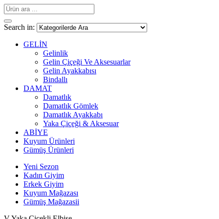
Search in:
GELİN
Gelinlik
Gelin Çiçeği Ve Aksesuarlar
Gelin Ayakkabısı
Bindallı
DAMAT
Damatlık
Damatlık Gömlek
Damatlık Ayakkabı
Yaka Çiçeği & Aksesuar
ABİYE
Kuyum Ürünleri
Gümüş Ürünleri
Yeni Sezon
Kadın Giyim
Erkek Giyim
Kuyum Mağazası
Gümüş Mağazasii
V Yaka Çiçekli Elbise